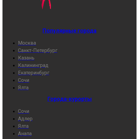
Популярные города
Москва
Санкт-Петербург
Казань
Калининград
Екатеринбург
Сочи
Ялта
Города-курорты
Сочи
Адлер
Ялта
Анапа